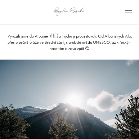
Bogdan Raszka
Vyrazili jsme do Albánie 🇦🇱 a trochu jí procestovali. Od Albánských Alp,
přes písečné pláže ve střední části, starobylé města UNESCO, až k řeckým
hranicím a zase zpět 😊